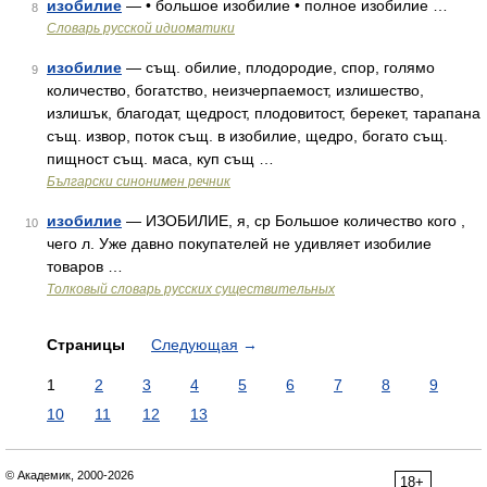
изобилие
— • большое изобилие • полное изобилие …
8
Словарь русской идиоматики
изобилие
— същ. обилие, плодородие, спор, голямо
9
количество, богатство, неизчерпаемост, излишество,
излишък, благодат, щедрост, плодовитост, берекет, тарапана
същ. извор, поток същ. в изобилие, щедро, богато същ.
пищност същ. маса, куп същ …
Български синонимен речник
изобилие
— ИЗОБИЛИЕ, я, ср Большое количество кого ,
10
чего л. Уже давно покупателей не удивляет изобилие
товаров …
Толковый словарь русских существительных
Страницы
Следующая
→
1
2
3
4
5
6
7
8
9
10
11
12
13
© Академик, 2000-2026
18+