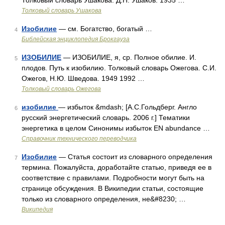
Толковый словарь Ушакова. Д.Н. Ушаков. 1935 …
Толковый словарь Ушакова
Изобилие
— см. Богатство, богатый …
4
Библейская энциклопедия Брокгауза
ИЗОБИЛИЕ
— ИЗОБИЛИЕ, я, ср. Полное обилие. И.
5
плодов. Путь к изобилию. Толковый словарь Ожегова. С.И.
Ожегов, Н.Ю. Шведова. 1949 1992 …
Толковый словарь Ожегова
изобилие
— избыток &mdash; [А.С.Гольдберг. Англо
6
русский энергетический словарь. 2006 г.] Тематики
энергетика в целом Синонимы избыток EN abundance …
Справочник технического переводчика
Изобилие
— Статья состоит из словарного определения
7
термина. Пожалуйста, доработайте статью, приведя ее в
соответствие с правилами. Подробности могут быть на
странице обсуждения. В Википедии статьи, состоящие
только из словарного определения, не&#8230; …
Википедия